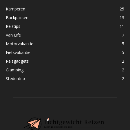
Kamperen
25
Backpacken
13
Reistips
11
Van Life
7
Motorvakantie
5
Fietsvakantie
5
Reisgadgets
2
Glamping
2
Stedentrip
2