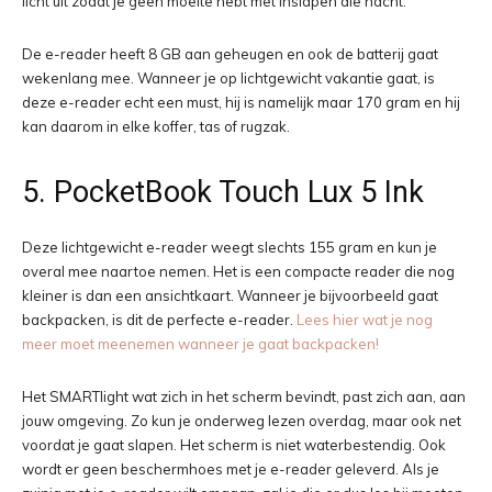
licht uit zodat je geen moeite hebt met inslapen die nacht.
De e-reader heeft 8 GB aan geheugen en ook de batterij gaat
wekenlang mee. Wanneer je op lichtgewicht vakantie gaat, is
deze e-reader echt een must, hij is namelijk maar 170 gram en hij
kan daarom in elke koffer, tas of rugzak.
5. PocketBook Touch Lux 5 Ink
Deze lichtgewicht e-reader weegt slechts 155 gram en kun je
overal mee naartoe nemen. Het is een compacte reader die nog
kleiner is dan een ansichtkaart. Wanneer je bijvoorbeeld gaat
backpacken, is dit de perfecte e-reader.
Lees hier wat je nog
meer moet meenemen wanneer je gaat backpacken!
Het SMARTlight wat zich in het scherm bevindt, past zich aan, aan
jouw omgeving. Zo kun je onderweg lezen overdag, maar ook net
voordat je gaat slapen. Het scherm is niet waterbestendig. Ook
wordt er geen beschermhoes met je e-reader geleverd. Als je