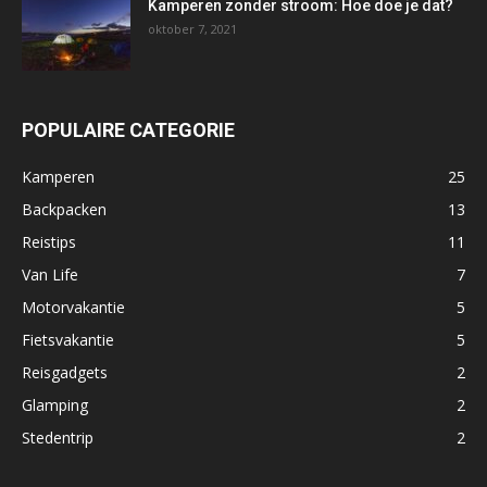
Kamperen zonder stroom: Hoe doe je dat?
oktober 7, 2021
POPULAIRE CATEGORIE
Kamperen
25
Backpacken
13
Reistips
11
Van Life
7
Motorvakantie
5
Fietsvakantie
5
Reisgadgets
2
Glamping
2
Stedentrip
2